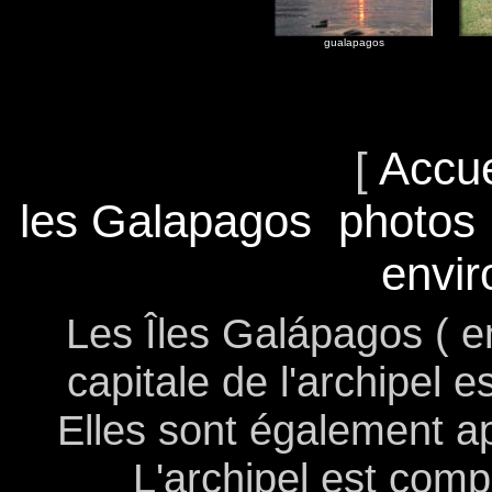
gualapagos
[
Accue
les Galapagos
photos
envi
Les Îles Galápagos ( e
capitale de l'archipel 
Elles sont également a
L'archipel est comp