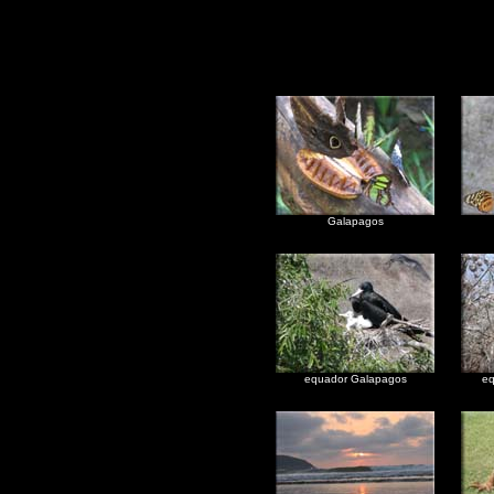
Galapagos
equador Galapagos
eq