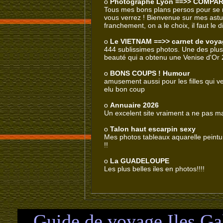
o
Photographe Lyon ==>> COMPARAT
Tous mes bons plans persos pour se m
vous verrez ! Bienvenue sur mes astuc
franchement, on a le choix, il faut le di
o
Le VIETNAM ==>> carnet de voyag
444 sublissimes photos. Une des plus
beauté qui a obtenu une Venise d'Or
o
BONS COUPS ! Humour
amusement aussi pour les filles qui v
elu bon coup
o
Annuaire 2026
Un excelent site vraiment a ne pas m
o
Talon haut escarpin sexy
Mes photos tableaux aquarelle peintur
!!
o
La GUADELOUPE
Les plus belles iles en photos!!!!