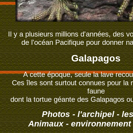
Il y a plusieurs millions d'années, des v
de l'océan Pacifique pour donner n
Galapagos
A cette époque, seule la lave recouv
Ces îles sont surtout connues pour la 
faune
dont la tortue géante des Galapagos ou
P
hotos
-
l'archipel
-
les
A
nimaux
-
environnement